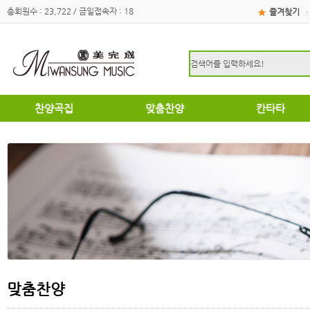
총회원수 : 23,722 / 금일접속자 : 18
즐겨찾기
·
찬양곡집
맞춤찬양
칸타타
하이라이트
하이라이트
성탄절
쉽고은혜로운찬양곡집
쉽고은혜로운찬양곡집
부활절
소편성관현악성가곡집
소편성관현악성가곡집
영광의찬양
영광의찬양
찬송가편곡
찬송가편곡
명성가 / 애창성가
애창성가
복음성가합창편곡집
명성가/복음성가합창편곡
우리가락 찬양곡집
절기별성가/국악성가
절기별성가
혼성3부
혼성3부
송영
여성성가
특별찬양곡집
데스칸트
여성성가
맞춤찬양
크리스마스
부활절