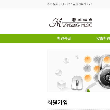
총회원수 : 23,722 / 금일접속자 : 77
찬양곡집
맞춤찬양
하이라이트
하이라이트
쉽고은혜로운찬양곡집
쉽고은혜로
소편성관현악성가곡집
소편성관현
영광의찬양
영광의찬양
찬송가편곡
찬송가편곡
명성가 / 애창성가
애창성가
복음성가합창편곡집
명성가/복
우리가락 찬양곡집
절기별성가
절기별성가
혼성3부
혼성3부
송영
여성성가
특별찬양곡
데스칸트
여성성가
회원가입
크리스마스
부활절