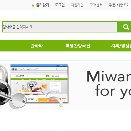
즐겨찾기
로그인
회원가입
고객센터
주문/배송조회
·
·
·
·
칸타타
특별찬양곡집
지휘/발성
성탄절
특별찬양곡집
운찬양곡집
부활절
악성가곡집
음성가합창편곡
/국악성가
집