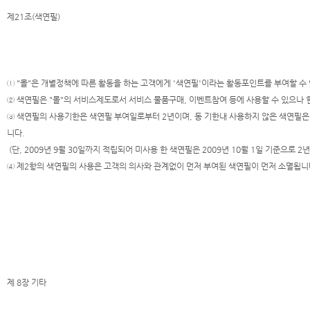
제21조(색연필)
① "몰"은 개별정책에 따른 활동을 하는 고객에게 '색연필'이라는 활동포인트를 부여할 수
② 색연필은 "몰"의 서비스제도로서 서비스 물품구매, 이벤트참여 등에 사용할 수 있으나 
③ 색연필의 사용기한은 색연필 부여일로부터 2년이며, 동 기한내 사용하지 않은 색연필은
니다.
(단, 2009년 9월 30일까지 적립되어 미사용 한 색연필은 2009년 10월 1일 기준으로 2년
④ 제2항의 색연필의 사용은 고객의 의사와 관계없이 먼저 부여된 색연필이 먼저 소멸됩니
제 8장 기타