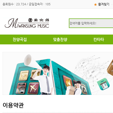
총회원수 : 23,724 / 금일접속자 : 105
즐겨찾기
·
찬양곡집
맞춤찬양
칸타타
하이라이트
하이라이트
성탄절
쉽고은혜로운찬양곡집
쉽고은혜로운찬양곡집
부활절
소편성관현악성가곡집
소편성관현악성가곡집
영광의찬양
영광의찬양
찬송가편곡
찬송가편곡
명성가 / 애창성가
애창성가
복음성가합창편곡집
명성가/복음성가합창편곡
우리가락 찬양곡집
절기별성가/국악성가
절기별성가
혼성3부
혼성3부
송영
여성성가
특별찬양곡집
데스칸트
여성성가
이용약관
크리스마스
부활절