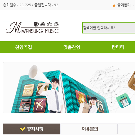
총회원수 : 23,725 / 금일접속자 : 92
즐겨찾기
·
찬양곡집
맞춤찬양
칸타타
하이라이트
하이라이트
성탄절
쉽고은혜로운찬양곡집
쉽고은혜로운찬양곡집
부활절
소편성관현악성가곡집
소편성관현악성가곡집
영광의찬양
영광의찬양
찬송가편곡
찬송가편곡
명성가 / 애창성가
애창성가
복음성가합창편곡집
명성가/복음성가합창편곡
우리가락 찬양곡집
절기별성가/국악성가
절기별성가
혼성3부
혼성3부
송영
여성성가
특별찬양곡집
데스칸트
여성성가
크리스마스
부활절