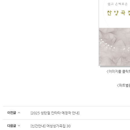
<이미지를 클릭
<파트별
[2025 성탄절 칸타타 예정작 안내]
[신간안내] 여성성가곡집 30