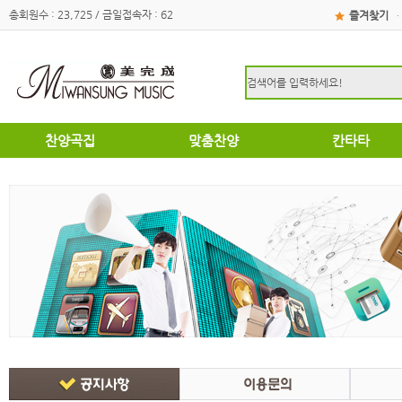
총회원수 : 23,725 / 금일접속자 : 62
즐겨찾기
·
찬양곡집
맞춤찬양
칸타타
하이라이트
하이라이트
성탄절
쉽고은혜로운찬양곡집
쉽고은혜로운찬양곡집
부활절
소편성관현악성가곡집
소편성관현악성가곡집
영광의찬양
영광의찬양
찬송가편곡
찬송가편곡
명성가 / 애창성가
애창성가
복음성가합창편곡집
명성가/복음성가합창편곡
우리가락 찬양곡집
절기별성가/국악성가
절기별성가
혼성3부
혼성3부
송영
여성성가
특별찬양곡집
데스칸트
여성성가
크리스마스
부활절