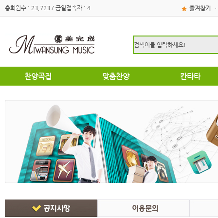
총회원수 : 23,723 / 금일접속자 : 4
즐겨찾기
·
찬양곡집
맞춤찬양
칸타타
하이라이트
하이라이트
성탄절
쉽고은혜로운찬양곡집
쉽고은혜로운찬양곡집
부활절
소편성관현악성가곡집
소편성관현악성가곡집
영광의찬양
영광의찬양
찬송가편곡
찬송가편곡
명성가 / 애창성가
애창성가
복음성가합창편곡집
명성가/복음성가합창편곡
우리가락 찬양곡집
절기별성가/국악성가
절기별성가
혼성3부
혼성3부
송영
여성성가
특별찬양곡집
데스칸트
여성성가
크리스마스
부활절