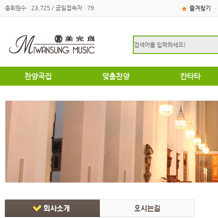
총회원수 : 23,725 / 금일접속자 : 79
즐겨찾기
·
찬양곡집
맞춤찬양
칸타타
하이라이트
하이라이트
성탄절
쉽고은혜로운찬양곡집
쉽고은혜로운찬양곡집
부활절
소편성관현악성가곡집
소편성관현악성가곡집
영광의찬양
영광의찬양
찬송가편곡
찬송가편곡
명성가 / 애창성가
애창성가
복음성가합창편곡집
명성가/복음성가합창편곡
우리가락 찬양곡집
절기별성가/국악성가
절기별성가
혼성3부
혼성3부
송영
여성성가
특별찬양곡집
데스칸트
여성성가
크리스마스
부활절