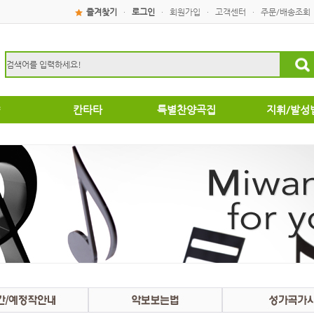
즐겨찾기
로그인
회원가입
고객센터
주문/배송조회
·
·
·
·
칸타타
특별찬양곡집
지휘/발성
성탄절
특별찬양곡집
운찬양곡집
부활절
악성가곡집
음성가합창편곡
/국악성가
집