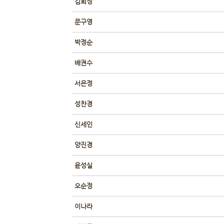
김희정
문구영
박정순
배권수
서은정
성찬경
신세인
양진경
윤성실
오순정
이나라