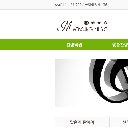
총회원수 : 23,723 / 금일접속자 : 36
찬양곡집
맞춤찬양
하이라이트
하이라이트
쉽고은혜로운찬양곡집
쉽고은혜로
소편성관현악성가곡집
소편성관현
영광의찬양
영광의찬양
찬송가편곡
찬송가편곡
명성가 / 애창성가
애창성가
복음성가합창편곡집
명성가/복
우리가락 찬양곡집
절기별성가
절기별성가
혼성3부
혼성3부
송영
여성성가
특별찬양곡
데스칸트
여성성가
크리스마스
부활절