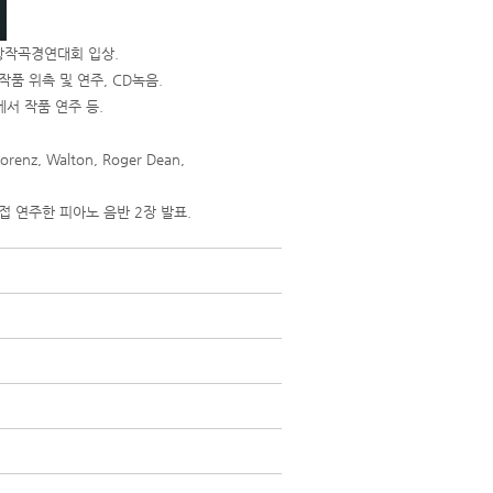
합창작곡경연대회 입상.
품 위촉 및 연주, CD녹음.
서 작품 연주 등.
nz, Walton, Roger Dean,
접 연주한 피아노 음반 2장 발표.