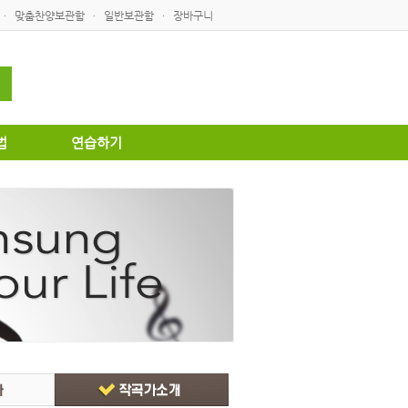
맞춤찬양보관함
일반보관함
장바구니
·
·
·
법
연습하기