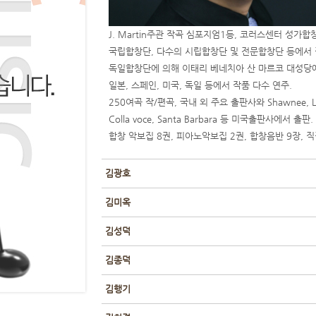
J. Martin주관 작곡 심포지엄1등, 코러스센터 성가
국립합창단, 다수의 시립합창단 및 전문합창단 등에서 작
독일합창단에 의해 이태리 베네치아 산 마르코 대성당에
일본, 스페인, 미국, 독일 등에서 작품 다수 연주.
250여곡 작/편곡, 국내 외 주요 출판사와 Shawnee, Lore
Colla voce, Santa Barbara 등 미국출판사에서 출판.
합창 악보집 8권, 피아노악보집 2권, 합창음반 9장, 직
김광호
김미옥
김성덕
김종덕
김행기