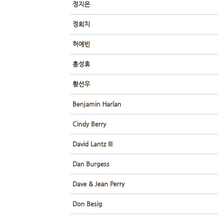
정지은
정희치
허예빈
홍성휴
황선우
Benjamin Harlan
Cindy Berry
David Lantz III
Dan Burgess
Dave & Jean Perry
Don Besig