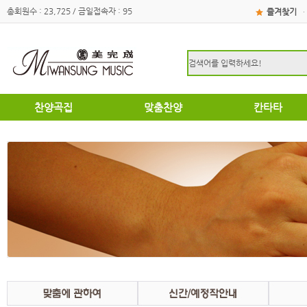
총회원수 : 23,725 / 금일접속자 : 95
즐겨찾기
·
찬양곡집
맞춤찬양
칸타타
하이라이트
하이라이트
성탄절
쉽고은혜로운찬양곡집
쉽고은혜로운찬양곡집
부활절
소편성관현악성가곡집
소편성관현악성가곡집
영광의찬양
영광의찬양
찬송가편곡
찬송가편곡
명성가 / 애창성가
애창성가
복음성가합창편곡집
명성가/복음성가합창편곡
우리가락 찬양곡집
절기별성가/국악성가
절기별성가
혼성3부
혼성3부
송영
여성성가
특별찬양곡집
데스칸트
여성성가
크리스마스
부활절