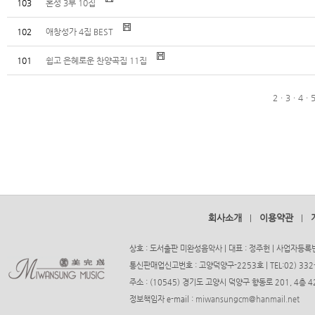
103
혼성 3부 10집
102
애창성가 4집 BEST
101
쉽고 은혜로운 찬양곡집 11집
2
ㆍ
3
ㆍ
4
ㆍ
회사소개
이용약관
|
|
상호 : 도서출판 미완성음악사 | 대표 : 정주헌 | 사업자등록번호
통신판매업신고번호 : 고양덕양구-2253호 | TEL:02) 332-37
주소 : (10545) 경기도 고양시 덕양구 향동로 201, 4층
정보책임자 e-mail :
miwansungcm@hanmail.net