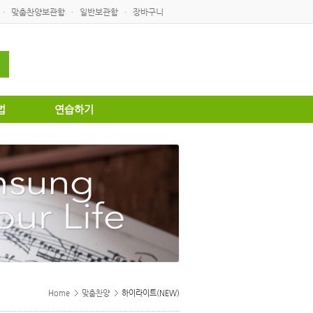
맞춤찬양보관함
일반보관함
장바구니
·
·
·
법
연습하기
Home
맞춤찬양
하이라이트(NEW)