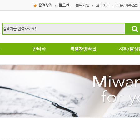
즐겨찾기
로그인
회원가입
고객센터
주문/배송조회
·
·
·
·
칸타타
특별찬양곡집
지휘/발성
성탄절
특별찬양곡집
운찬양곡집
부활절
악성가곡집
음성가합창편곡
/국악성가
집