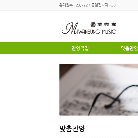
총회원수 : 23,722 / 금일접속자 : 38
찬양곡집
맞춤찬양
하이라이트
하이라이트
쉽고은혜로운찬양곡집
쉽고은혜로
소편성관현악성가곡집
소편성관현
영광의찬양
영광의찬양
찬송가편곡
찬송가편곡
명성가 / 애창성가
애창성가
복음성가합창편곡집
명성가/복
우리가락 찬양곡집
절기별성가
절기별성가
혼성3부
혼성3부
송영
여성성가
특별찬양곡
데스칸트
여성성가
맞춤찬양
크리스마스
부활절