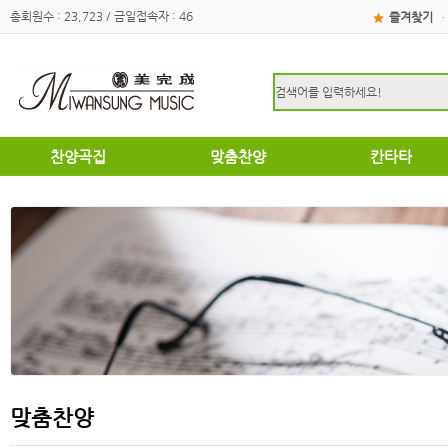
총회원수 : 23,723 / 금일접속자 : 46
즐겨찾기
·
찬양곡집
맞춤찬양
칸타타
하이라이트
하이라이트
성탄절
쉽고은혜로운찬양곡집
쉽고은혜로운찬양곡집
부활절
소편성관현악성가곡집
소편성관현악성가곡집
영광의찬양
영광의찬양
찬송가편곡
찬송가편곡
명성가 / 애창성가
애창성가
복음성가합창편곡집
명성가/복음성가합창편곡
우리가락 찬양곡집
절기별성가/국악성가
절기별성가
혼성3부
혼성3부
송영
여성성가
특별찬양곡집
데스칸트
여성성가
맞춤찬양
크리스마스
부활절