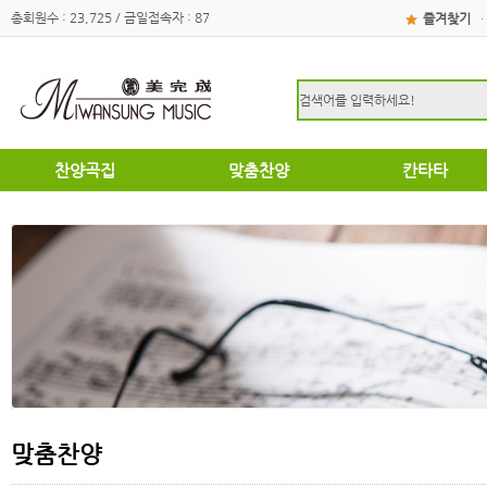
총회원수 : 23,725 / 금일접속자 : 87
즐겨찾기
·
찬양곡집
맞춤찬양
칸타타
하이라이트
하이라이트
성탄절
쉽고은혜로운찬양곡집
쉽고은혜로운찬양곡집
부활절
소편성관현악성가곡집
소편성관현악성가곡집
영광의찬양
영광의찬양
찬송가편곡
찬송가편곡
명성가 / 애창성가
애창성가
복음성가합창편곡집
명성가/복음성가합창편곡
우리가락 찬양곡집
절기별성가/국악성가
절기별성가
혼성3부
혼성3부
송영
여성성가
특별찬양곡집
데스칸트
여성성가
맞춤찬양
크리스마스
부활절