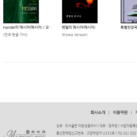
Handel의 메시야(메시아) / 오…
헨델의 메시야(메시아)
특별찬양곡
(전곡 한글 가사)
(Korea Version)
회사소개
이용약관
|
|
상호 : 도서출판 미완성음악사 | 대표 : 정주헌 | 사업자등록번호
통신판매업신고번호 : 고양덕양구-2253호 | TEL:02) 332-37