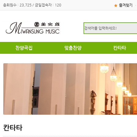
총회원수 : 23,725 / 금일접속자 : 120
즐겨찾기
·
찬양곡집
맞춤찬양
칸타타
하이라이트
하이라이트
성탄절
쉽고은혜로운찬양곡집
쉽고은혜로운찬양곡집
부활절
소편성관현악성가곡집
소편성관현악성가곡집
영광의찬양
영광의찬양
찬송가편곡
찬송가편곡
명성가 / 애창성가
애창성가
복음성가합창편곡집
명성가/복음성가합창편곡
우리가락 찬양곡집
절기별성가/국악성가
절기별성가
혼성3부
혼성3부
송영
여성성가
특별찬양곡집
데스칸트
여성성가
칸타타
크리스마스
부활절