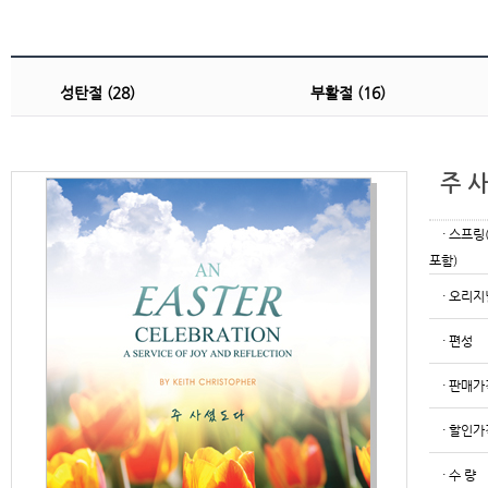
성탄절 (28)
부활절 (16)
주 사
· 스프링
포함)
· 오리지
· 편성
· 판매가
· 할인가
· 수 량