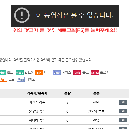
없습니다. 악보를 클릭하시면 악보와 함께 곡을 들으실수 있습니다.
알토
알토2
테너
베이스
솔로
솔로2
첼로
피아노
작곡자/편곡자
분량
분류
배권수 작곡
5
신년
문구영 작곡
6
인도와 보호
이나라 작곡
6
찬양