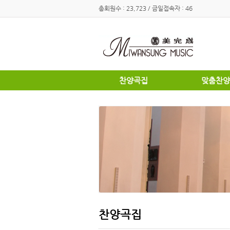
총회원수 : 23,723 / 금일접속자 : 46
찬양곡집
맞춤찬양
하이라이트
하이라이트
쉽고은혜로운찬양곡집
쉽고은혜로
소편성관현악성가곡집
소편성관현
영광의찬양
영광의찬양
찬송가편곡
찬송가편곡
명성가 / 애창성가
애창성가
복음성가합창편곡집
명성가/복
우리가락 찬양곡집
절기별성가
절기별성가
혼성3부
혼성3부
송영
여성성가
특별찬양곡
데스칸트
여성성가
찬양곡집
크리스마스
부활절