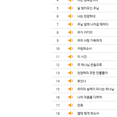
4
나는 행복합니다
5
날 찾아오신 주님
6
나는 찬양하네
7
주님 앞에 나아갈 때마다
8
주가 지키리
9
주의 사랑 가득하게
10
구원하소서
11
이 시간
12
주 하나님 은총으로
13
찬양하라 모든 만물들아
14
호산나
15
우리의 능력이 되시는 하나님
16
나의 마음을 다하여
17
만족
18
열매 맺게 하소서