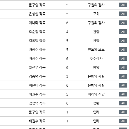
문구영 작곡
5
구원의 감사
윤성실 작곡
5
교회
이나라 작곡
6
구원의 감사
오순정 작곡
4
찬양
김종덕 작곡
5
찬양
배권수 작곡
5
인도와 보호
배권수 작곡
6
추수감사
황선우 작곡
6
찬양
김종덕 작곡
5
은혜와 사랑
이은비 작곡
6
은혜와 사랑
배권수 작곡
5
미래와 소망
김성덕 작곡
6
성탄
문구영 작곡
1
입례
배권수 작곡
1
입례