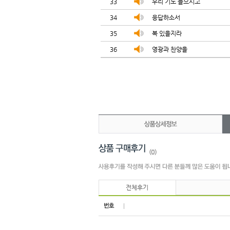
33
우리 기도 들으시고
34
응답하소서
35
복 있을지라
36
영광과 찬양을
(0)
전체후기