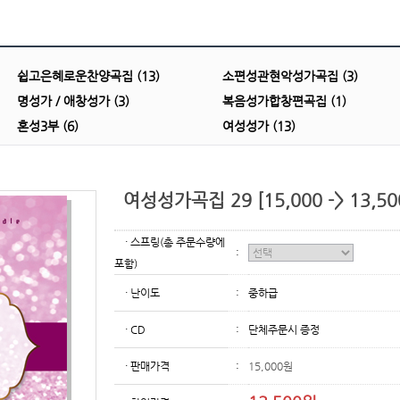
쉽고은혜로운찬양곡집 (13)
소편성관현악성가곡집 (3)
명성가 / 애창성가 (3)
복음성가합창편곡집 (1)
혼성3부 (6)
여성성가 (13)
여성성가곡집 29 [15,000 -> 13,50
· 스프링(총 주문수량에
:
포함)
· 난이도
:
중하급
· CD
:
단체주문시 증정
· 판매가격
:
15,000원