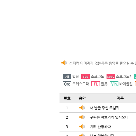
스피커 이미지가 없는곡은 음악을 들으실 수 
합창
소프라노
소프라노2
오케스트라
플룻
바이올린
번호
음악
제목
1
새 날을 주신 주님께
2
구원은 여호와께 있사오니
3
기뻐 찬양하라