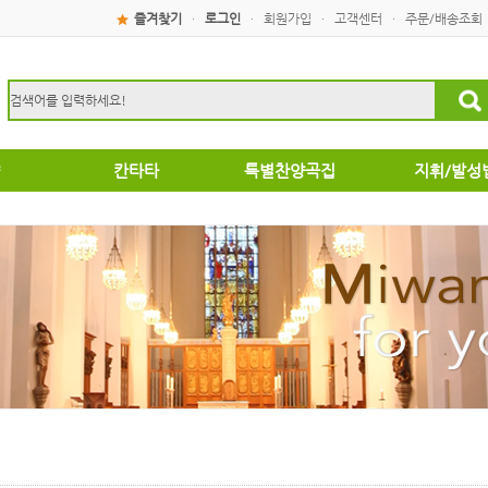
즐겨찾기
로그인
회원가입
고객센터
주문/배송조회
·
·
·
·
칸타타
특별찬양곡집
지휘/발성
성탄절
특별찬양곡집
운찬양곡집
부활절
악성가곡집
음성가합창편곡
/국악성가
집