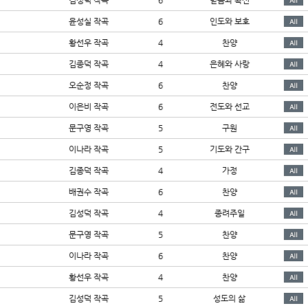
김성덕 작곡
6
믿음과 확신
윤성실 작곡
6
인도와 보호
황선우 작곡
4
찬양
김종덕 작곡
4
은혜와 사랑
오순정 작곡
6
찬양
이은비 작곡
6
전도와 선교
문구영 작곡
5
구원
이나라 작곡
5
기도와 간구
김종덕 작곡
4
가정
배권수 작곡
6
찬양
김성덕 작곡
4
종려주일
문구영 작곡
5
찬양
이나라 작곡
6
찬양
황선우 작곡
4
찬양
김성덕 작곡
5
성도의 삶