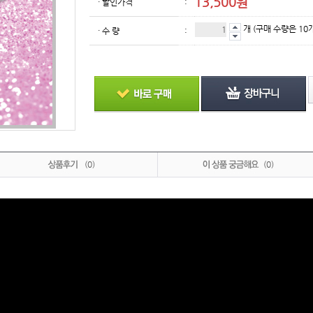
13,500원
· 할인가격
:
개
(구매 수량은 10
· 수 량
:
(0)
(0)