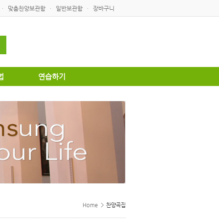
맞춤찬양보관함
일반보관함
장바구니
·
·
·
법
연습하기
Home
찬양곡집