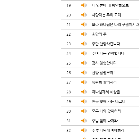
19
내 영혼아 네 평안함으로
20
사랑하는 주의 교회
21
보라 하나님은 나의 구원이시라
22
소망의 주
23
주만 찬양하렵니다
24
주여 나는 연약합니다
25
감사 찬송합니다
26
찬양 할렐루야!
27
영원히 살리시리
28
하나님께서 세상을
29
천국 향해 가는 나그네
30
모두 나와 맞이하라
31
주님 앞에 나아와
32
주 하나님께 예배하라