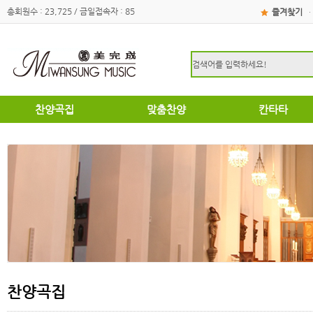
총회원수 : 23,725 / 금일접속자 : 85
즐겨찾기
·
찬양곡집
맞춤찬양
칸타타
하이라이트
하이라이트
성탄절
쉽고은혜로운찬양곡집
쉽고은혜로운찬양곡집
부활절
소편성관현악성가곡집
소편성관현악성가곡집
영광의찬양
영광의찬양
찬송가편곡
찬송가편곡
명성가 / 애창성가
애창성가
복음성가합창편곡집
명성가/복음성가합창편곡
우리가락 찬양곡집
절기별성가/국악성가
절기별성가
혼성3부
혼성3부
송영
여성성가
특별찬양곡집
데스칸트
여성성가
찬양곡집
크리스마스
부활절