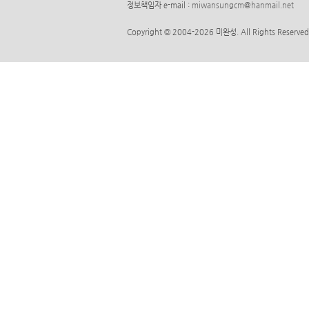
정보책임자 e-mail :
miwansungcm@hanmail.net
Copyright © 2004-2026 미완성. All Rights Reserved