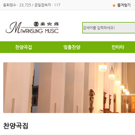
총회원수 : 23,725 / 금일접속자 : 117
즐겨찾기
·
찬양곡집
맞춤찬양
칸타타
하이라이트
하이라이트
성탄절
쉽고은혜로운찬양곡집
쉽고은혜로운찬양곡집
부활절
소편성관현악성가곡집
소편성관현악성가곡집
영광의찬양
영광의찬양
찬송가편곡
찬송가편곡
명성가 / 애창성가
애창성가
복음성가합창편곡집
명성가/복음성가합창편곡
우리가락 찬양곡집
절기별성가/국악성가
절기별성가
혼성3부
혼성3부
송영
여성성가
특별찬양곡집
데스칸트
여성성가
찬양곡집
크리스마스
부활절