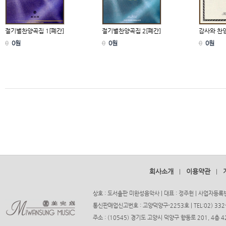
절기별찬양곡집 1[폐간]
절기별찬양곡집 2[폐간]
감사와 찬
0
0원
0
0원
0
0원
회사소개
이용약관
|
|
상호 : 도서출판 미완성음악사 | 대표 : 정주헌 | 사업자등록번호
통신판매업신고번호 : 고양덕양구-2253호 | TEL:02) 332-37
주소 : (10545) 경기도 고양시 덕양구 향동로 201, 4층