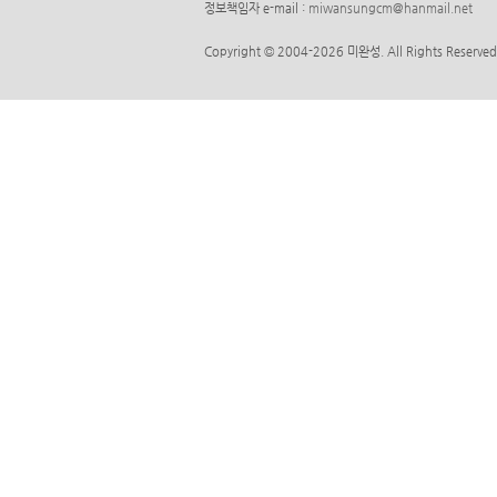
정보책임자 e-mail :
miwansungcm@hanmail.net
Copyright © 2004-2026 미완성. All Rights Reserved