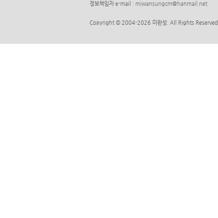
정보책임자 e-mail :
miwansungcm@hanmail.net
Copyright © 2004-2026 미완성. All Rights Reserved