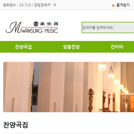
총회원수 : 23,723 / 금일접속자 : 9
즐겨찾기
·
찬양곡집
맞춤찬양
칸타타
하이라이트
하이라이트
성탄절
쉽고은혜로운찬양곡집
쉽고은혜로운찬양곡집
부활절
소편성관현악성가곡집
소편성관현악성가곡집
영광의찬양
영광의찬양
찬송가편곡
찬송가편곡
명성가 / 애창성가
애창성가
복음성가합창편곡집
명성가/복음성가합창편곡
우리가락 찬양곡집
절기별성가/국악성가
절기별성가
혼성3부
혼성3부
송영
여성성가
특별찬양곡집
데스칸트
여성성가
찬양곡집
크리스마스
부활절