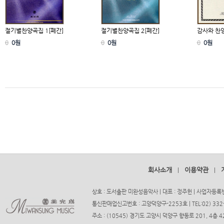
절기별찬양곡집 1[폐간]
절기별찬양곡집 2[폐간]
감사와 찬
0
0원
0
0원
0
0원
회사소개
이용약관
|
|
상호 : 도서출판 미완성음악사 | 대표 : 정주헌 | 사업자등록번호
통신판매업신고번호 : 고양덕양구-2253호 | TEL:02) 332-37
주소 : (10545) 경기도 고양시 덕양구 향동로 201, 4층