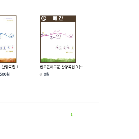
 찬양곡집 1
쉽고은혜로운 찬양곡집 3 […
,500원
0
0원
1