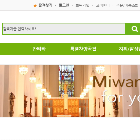
즐겨찾기
로그인
회원가입
고객센터
주문/배송조회
·
·
·
·
칸타타
특별찬양곡집
지휘/발성
성탄절
특별찬양곡집
운찬양곡집
부활절
악성가곡집
음성가합창편곡
/국악성가
집