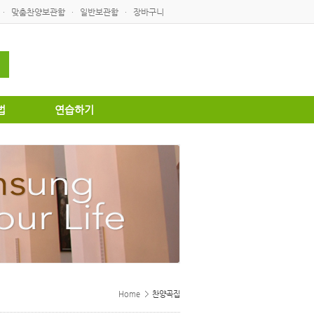
맞춤찬양보관함
일반보관함
장바구니
·
·
·
법
연습하기
Home
찬양곡집