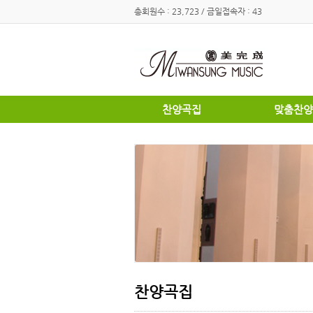
총회원수 : 23,723 / 금일접속자 : 43
찬양곡집
맞춤찬양
하이라이트
하이라이트
쉽고은혜로운찬양곡집
쉽고은혜로
소편성관현악성가곡집
소편성관현
영광의찬양
영광의찬양
찬송가편곡
찬송가편곡
명성가 / 애창성가
애창성가
복음성가합창편곡집
명성가/복
우리가락 찬양곡집
절기별성가
절기별성가
혼성3부
혼성3부
송영
여성성가
특별찬양곡
데스칸트
여성성가
찬양곡집
크리스마스
부활절