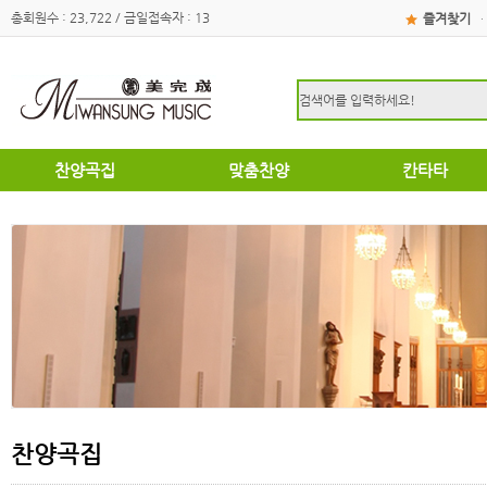
총회원수 : 23,722 / 금일접속자 : 13
즐겨찾기
·
찬양곡집
맞춤찬양
칸타타
하이라이트
하이라이트
성탄절
쉽고은혜로운찬양곡집
쉽고은혜로운찬양곡집
부활절
소편성관현악성가곡집
소편성관현악성가곡집
영광의찬양
영광의찬양
찬송가편곡
찬송가편곡
명성가 / 애창성가
애창성가
복음성가합창편곡집
명성가/복음성가합창편곡
우리가락 찬양곡집
절기별성가/국악성가
절기별성가
혼성3부
혼성3부
송영
여성성가
특별찬양곡집
데스칸트
여성성가
찬양곡집
크리스마스
부활절